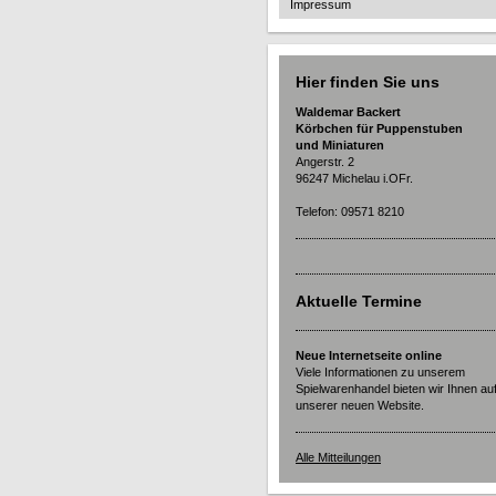
Impressum
Hier finden Sie uns
Waldemar Backert
Körbchen für Puppenstuben
und Miniaturen
Angerstr. 2
96247 Michelau i.OFr.
Telefon: 09571 8210
Aktuelle Termine
Neue Internetseite online
Viele Informationen zu unserem
Spielwarenhandel bieten wir Ihnen au
unserer neuen Website.
Alle Mitteilungen