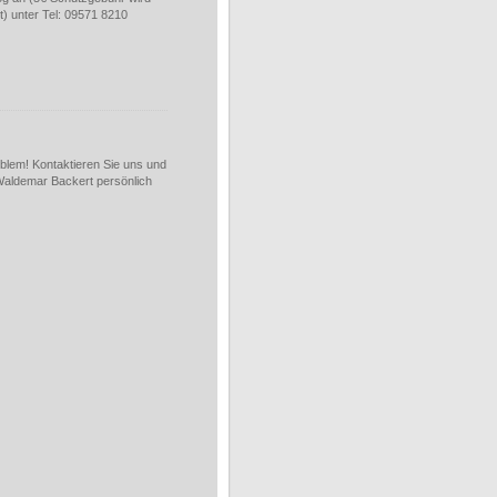
t) unter Tel: 09571 8210
lem! Kontaktieren Sie uns und
Waldemar Backert persönlich