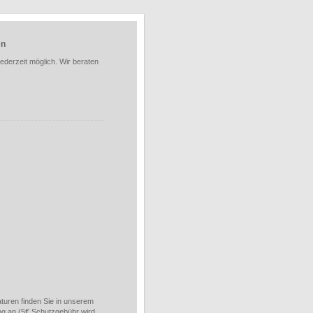
en
ederzeit möglich. Wir beraten
turen finden Sie in unserem
og an (5€ Schutzgebühr wird