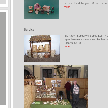
bei einer Bestellung ab 50€ verrechne
Mehr
Service
Sie haben Sonderwünsche? Kein Prob
sprechen mit unserem Korbflechter 
unter 09571/8210
Mehr
f