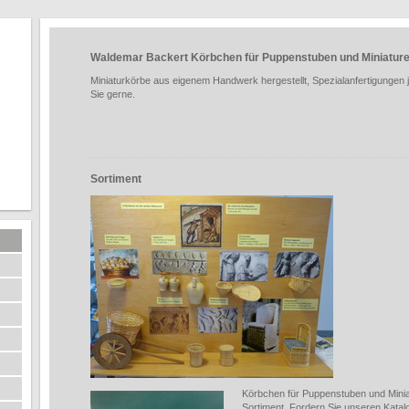
Waldemar Backert Körbchen für Puppenstuben und Miniatur
Miniaturkörbe aus eigenem Handwerk hergestellt, Spezialanfertigungen j
Sie gerne.
Sortiment
Körbchen für Puppenstuben und Minia
Sortiment. Fordern Sie unseren Katal